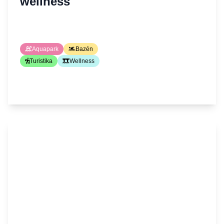
wellness
Aquapark
Bazén
Turistika
Wellness