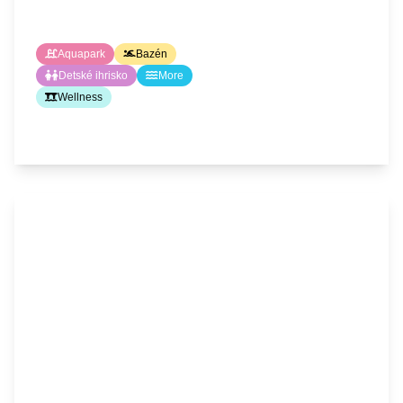
Aquapark
Bazén
Detské ihrisko
More
Wellness