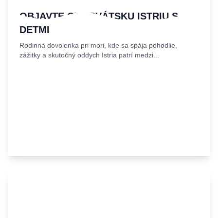
OBJAVTE CHORVÁTSKU ISTRIU S
DEŤMI
Rodinná dovolenka pri mori, kde sa spája pohodlie,
zážitky a skutočný oddych Istria patrí medzi...