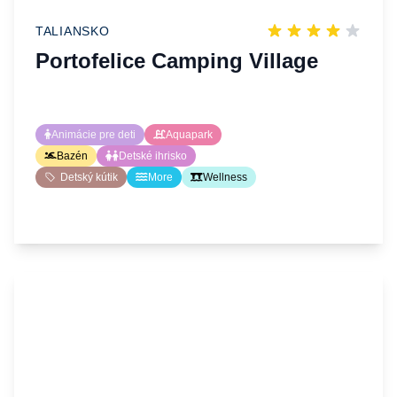
TALIANSKO
Portofelice Camping Village
Animácie pre deti
Aquapark
Bazén
Detské ihrisko
Detský kútik
More
Wellness