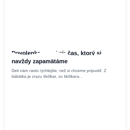
Dovolenka s deťmi: čas, ktorý si
navždy zapamätáme
Deti nám rastú rýchlejšie, než si chceme pripustiť. Z
bábätka je zrazu škôlkar, zo škôlkara...