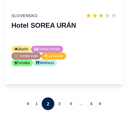
SLOVENSKO
Hotel SOREA URÁN
Bazén
Detské ihrisko
Detský kútik
Lyžovanie
Turistika
Wellness
...
2
1
3
4
6