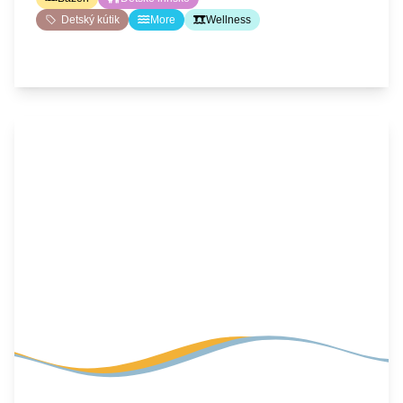
Detský kútik
More
Wellness