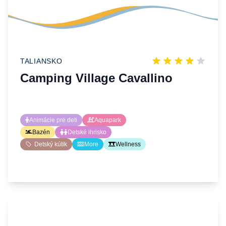
TALIANSKO
Camping Village Cavallino
Animácie pre deti
Aquapark
Bazén
Detské ihrisko
Detský kútik
More
Wellness