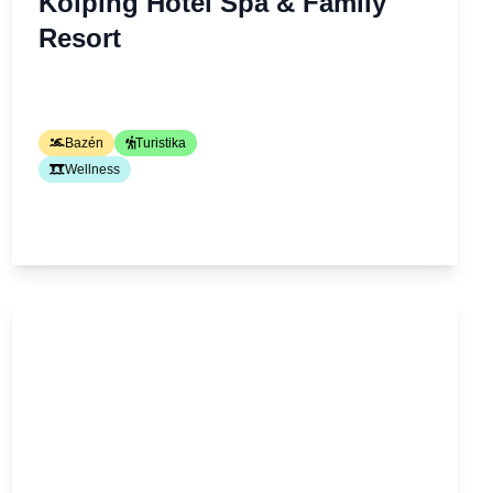
Kolping Hotel Spa & Family
Resort
Bazén
Turistika
Wellness