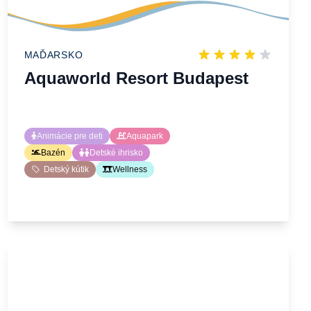
MAĎARSKO
Aquaworld Resort Budapest
Animácie pre deti
Aquapark
Bazén
Detské ihrisko
Detský kútik
Wellness