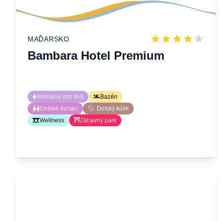
MAĎARSKO
Bambara Hotel Premium
Animácie pre deti
Bazén
Detské ihrisko
Detský kútik
Wellness
Zábavný park