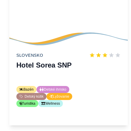
SLOVENSKO
Hotel Sorea SNP
Bazén
Detské ihrisko
Detský kútik
Lyžovanie
Turistika
Wellness