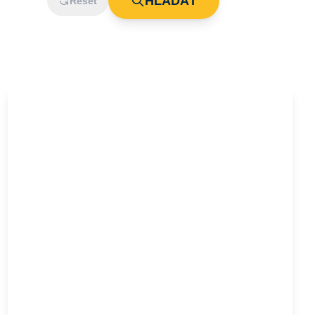
HĽADAŤ
Reset