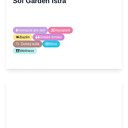
Sol Garden Istra
Animácie pre deti
Aquapark
Bazén
Detské ihrisko
Detský kútik
More
Wellness