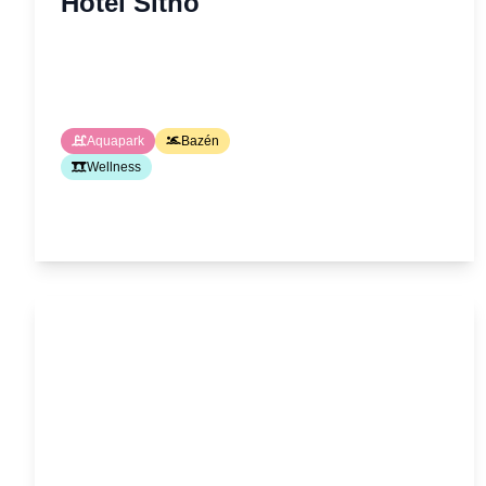
Hotel Sitno
Aquapark
Bazén
Wellness