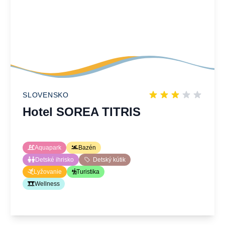
SLOVENSKO
Hotel SOREA TITRIS
Aquapark
Bazén
Detské ihrisko
Detský kútik
Lyžovanie
Turistika
Wellness