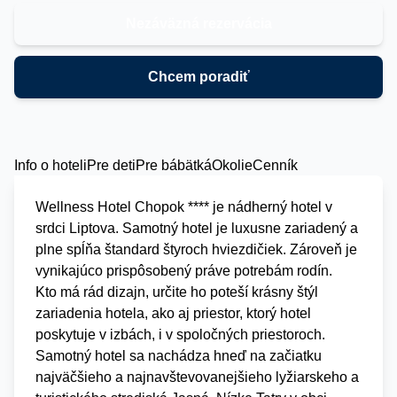
Nezáväzná rezervácia
Chcem poradiť
Info o hoteli
Pre deti
Pre bábätká
Okolie
Cenník
Wellness Hotel Chopok **** je nádherný hotel v
srdci Liptova. Samotný hotel je luxusne zariadený a
plne spĺňa štandard štyroch hviezdičiek. Zároveň je
vynikajúco prispôsobený práve potrebám rodín.
Kto má rád dizajn, určite ho poteší krásny štýl
zariadenia hotela, ako aj priestor, ktorý hotel
poskytuje v izbách, i v spoločných priestoroch.
Samotný hotel sa nachádza hneď na začiatku
najväčšieho a najnavštevovanejšieho lyžiarskeho a