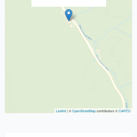
Leaflet
| ©
OpenStreetMap
contributors ©
CARTO