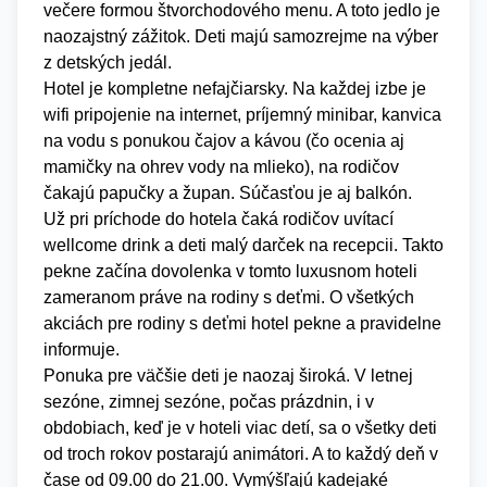
večere formou štvorchodového menu. A toto jedlo je
naozajstný zážitok. Deti majú samozrejme na výber
z detských jedál.
Hotel je kompletne nefajčiarsky. Na každej izbe je
wifi pripojenie na internet, príjemný minibar, kanvica
na vodu s ponukou čajov a kávou (čo ocenia aj
mamičky na ohrev vody na mlieko), na rodičov
čakajú papučky a župan. Súčasťou je aj balkón.
Už pri príchode do hotela čaká rodičov uvítací
wellcome drink a deti malý darček na recepcii. Takto
pekne začína dovolenka v tomto luxusnom hoteli
zameranom práve na rodiny s deťmi. O všetkých
akciách pre rodiny s deťmi hotel pekne a pravidelne
informuje.
Ponuka pre väčšie deti je naozaj široká. V letnej
sezóne, zimnej sezóne, počas prázdnin, i v
obdobiach, keď je v hoteli viac detí, sa o všetky deti
od troch rokov postarajú animátori. A to každý deň v
čase od 09.00 do 21.00. Vymýšľajú kadejaké