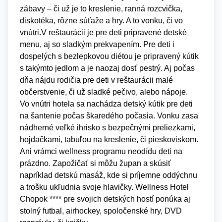
zábavy – či už je to kreslenie, ranná rozcvička,
diskotéka, rôzne súťaže a hry. A to vonku, či vo
vnútri.V reštaurácii je pre deti pripravené detské
menu, aj so sladkým prekvapením. Pre deti i
dospelých s bezlepkovou diétou je pripravený kútik
s takýmto jedlom a je naozaj dosť pestrý. Aj počas
dňa nájdu rodičia pre deti v reštaurácii malé
občerstvenie, či už sladké pečivo, alebo nápoje.
Vo vnútri hotela sa nachádza detský kútik pre deti
na šantenie počas škaredého počasia. Vonku zasa
nádherné veľké ihrisko s bezpečnými preliezkami,
hojdačkami, tabuľou na kreslenie, či pieskoviskom.
Ani vrámci wellness programu neodídu deti na
prázdno. Zapožičať si môžu župan a skúsiť
napríklad detskú masáž, kde si príjemne oddýchnu
a trošku ukľudnia svoje hlavičky. Wellness Hotel
Chopok **** pre svojich detských hostí ponúka aj
stolný futbal, airhockey, spoločenské hry, DVD