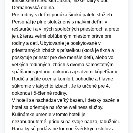
turistického strediská Jasná, Nízke Tatry v obci
Demänovská dolina.
Pre rodiny s deťmi ponúka širokú paletu služieb.
Personál je plne stotožnený s malými deťmi v
reštaurácii a v iných spoločných priestoroch a preto
je už teraz veľmi obľúbeným miestom práve pre
rodiny a deti. Ubytovanie je poskytované v
priestranných izbách s prístelkou (ktorá je fixná a
poskytuje priestor pre dve menšie deti), alebo vo
veľkých rodinných izbách s dvoma samostatnými
spálňami s jednou, dokonca aj s dvomi kúpeľňami.
Rodičia určite ocenia komfort, pohodlie a hlavne
súkromie v takýchto izbách. Je to určené pre 4,
dokonca i 5-členné rodiny.
V hoteli sa nachádza veľký bazén, i detský bazén a
hotel sa orientuje na rôzne wellness služby.
Kulinárske umenie v tomto hoteli je
nezabudnuteľné, prídu si na svoje naozaj labužníci.
Raňajky sú podávané formou švédskych stolov a