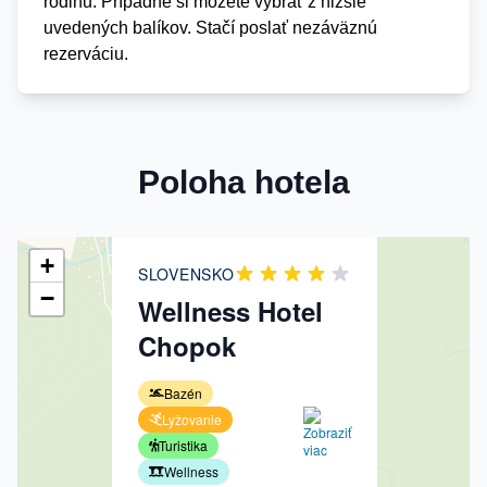
rodinu. Prípadne si môžete vybrať z nižšie
uvedených balíkov. Stačí poslať nezáväznú
rezerváciu.
×
Poloha hotela
+
SLOVENSKO
−
Wellness Hotel
Chopok
Bazén
Lyžovanie
Turistika
Wellness