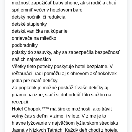
možnosť zapožičať baby phone, ak si rodičia chcú
spríjemniť večer v hotelovom bare
detský nočník, či redukcia
detské stupienky
detská vanička na kúpanie
ohrievače na mliečko
podbradníky
poistky do zásuvky, aby sa zabezpečila bezpečnosť
našich najmenších
Všetky tieto potreby poskytuje hotel bezplatne. V
reštaurácii radi pomôžu aj s ohrevom akéhokoľvek
jedla pre malé detičky.
Za poplatok je možné postrážiť vaše detičky aj
priamo na izbe, stačí si dohodnúť túto službu na
recepcii.
Hotel Chopok **** má široké možnosti, ako tráviť
voľný čas s deťmi v zime, i v lete. V zime je to
hlavne lyžovanie v najväčšom lyžiarskom stredisku
Jasná v Nízkych Tatrách. Každý deň chodí z hotela