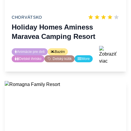
CHORVÁTSKO
Holiday Homes Aminess
Maravea Camping Resort
Animácie pre deti
Bazén
Detské ihrisko
Detský kútik
More