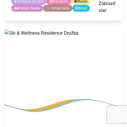
Animácie pre deti
Aquapark
Bazén
Detské ihrisko
Detský kútik
More