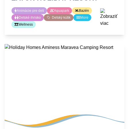
Animácie pre deti
Aquapark
Bazén
Detské ihrisko
Detský kútik
More
Wellness