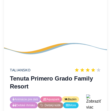
TALIANSKO
Tenuta Primero Grado Family
Resort
Animácie pre deti
Aquapark
Bazén
Detské ihrisko
Detský kútik
More