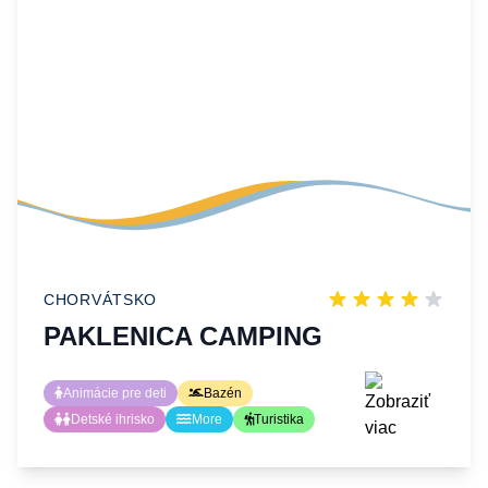
CHORVÁTSKO
PAKLENICA CAMPING
Animácie pre deti
Bazén
Detské ihrisko
More
Turistika