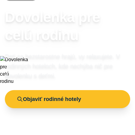
Dovolenka pre
celú rodinu
Deti sa bezstarostne hrajú, vy relaxujete. V
rodinných hoteloch, kde nechýba nič pre
dovolenku s deťmi.
Objaviť rodinné hotely