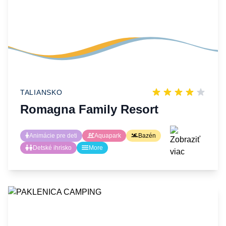
TALIANSKO
Romagna Family Resort
Animácie pre deti
Aquapark
Bazén
Detské ihrisko
More