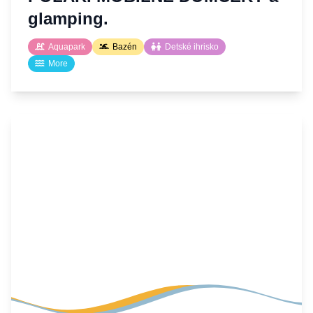
glamping.
Aquapark
Bazén
Detské ihrisko
More