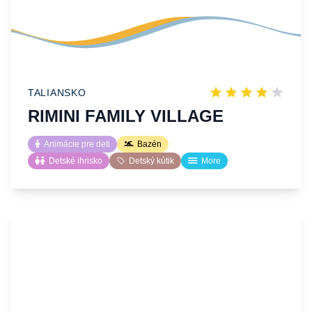
TALIANSKO
RIMINI FAMILY VILLAGE
Animácie pre deti
Bazén
Detské ihrisko
Detský kútik
More