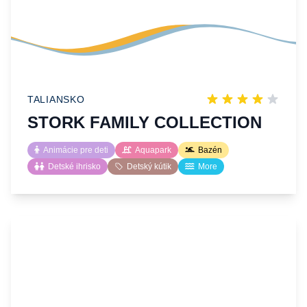
TALIANSKO
STORK FAMILY COLLECTION
Animácie pre deti
Aquapark
Bazén
Detské ihrisko
Detský kútik
More