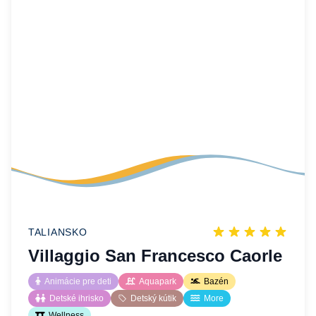
TALIANSKO
Villaggio San Francesco Caorle
Animácie pre deti
Aquapark
Bazén
Detské ihrisko
Detský kútik
More
Wellness