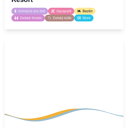
Animácie pre deti
Aquapark
Bazén
Detské ihrisko
Detský kútik
More