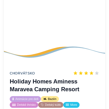
CHORVÁTSKO
Holiday Homes Aminess
Maravea Camping Resort
Animácie pre deti
Bazén
Detské ihrisko
Detský kútik
More