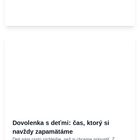
Dovolenka s deťmi: čas, ktorý si
navždy zapamätáme
Deti nám rastú rýchlejšie, než si chceme pripustiť. Z