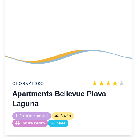
CHORVÁTSKO
Apartments Bellevue Plava
Laguna
Animácie pre deti
Bazén
Detské ihrisko
More