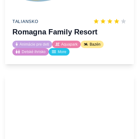
TALIANSKO
Romagna Family Resort
Animácie pre deti
Aquapark
Bazén
Detské ihrisko
More