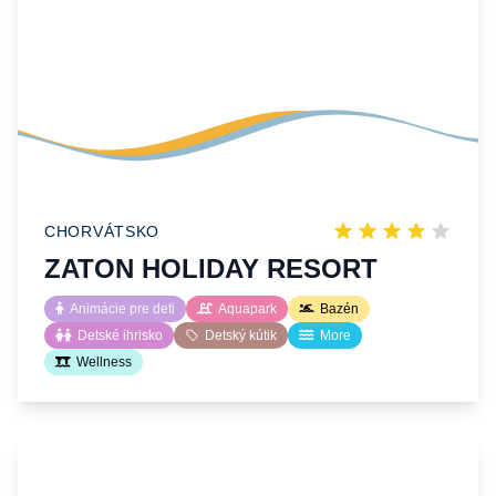
CHORVÁTSKO
ZATON HOLIDAY RESORT
Animácie pre deti
Aquapark
Bazén
Detské ihrisko
Detský kútik
More
Wellness