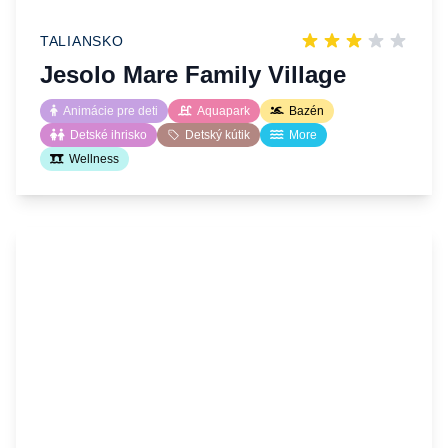
TALIANSKO
Jesolo Mare Family Village
Animácie pre deti
Aquapark
Bazén
Detské ihrisko
Detský kútik
More
Wellness