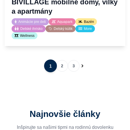
BIVILLAGE mobilné domy, vilky
a apartmány
Animácie pre deti
Aquapark
Bazén
Detské ihrisko
Detský kútik
More
Wellness
1
2
3
Najnovšie články
Inšpirujte sa našimi tipmi na rodinnú dovolenku