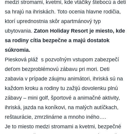
medzi stromami, kvetmi, kde vtáčiky štebocú a deti
sa hrajú na ihriskách. Toto ocenia hlavne rodičia,
ktorí uprednostnia skôr apartmánový typ
ubytovania.
Zaton Holiday Resort je miesto, kde
sa rodiny cítia bezpečne a majú dostatok
súkromia.
Piesková pláž s pozvoľným vstupom zabezpečí
deťom bezproblémovú zábavu pri mori. Deti
zabavia v prípade záujmu animátori, ihriská sú na
každom kroku a rodiny tu zažijú dovolenku plnú
zábavy – mini golf, športové a animačné aktivity,
ihriská, jazda na koníkovi, na malých autíčkach,
reštaurácie, zmrzlinárne a mnoho iného….
Je to miesto medzi stromami a kvetmi, bezpečné