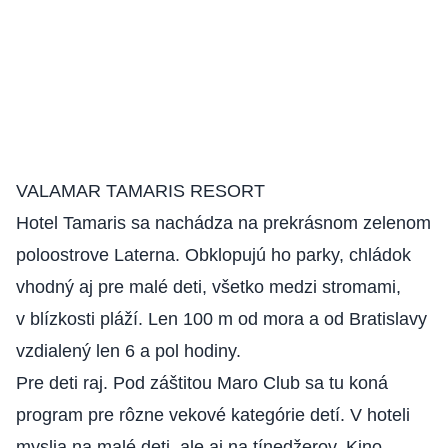
VALAMAR TAMARIS RESORT
Hotel Tamaris sa nachádza na prekrásnom zelenom
poloostrove Laterna. Obklopujú ho parky, chládok
vhodný aj pre malé deti, všetko medzi stromami,
v blízkosti pláží. Len 100 m od mora a od Bratislavy
vzdialený len 6 a pol hodiny.
Pre deti raj. Pod záštitou Maro Club sa tu koná
program pre rôzne vekové kategórie detí. V hoteli
myslia na malé deti, ale aj na tínedžerov. Kino,