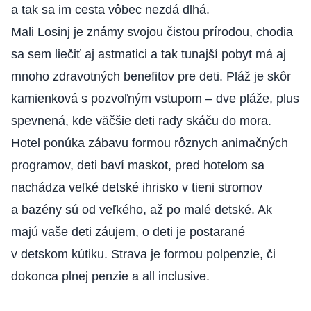
a tak sa im cesta vôbec nezdá dlhá.
Mali Losinj je známy svojou čistou prírodou, chodia
sa sem liečiť aj astmatici a tak tunajší pobyt má aj
mnoho zdravotných benefitov pre deti. Pláž je skôr
kamienková s pozvoľným vstupom – dve pláže, plus
spevnená, kde väčšie deti rady skáču do mora.
Hotel ponúka zábavu formou rôznych animačných
programov, deti baví maskot, pred hotelom sa
nachádza veľké detské ihrisko v tieni stromov
a bazény sú od veľkého, až po malé detské. Ak
majú vaše deti záujem, o deti je postarané
v detskom kútiku. Strava je formou polpenzie, či
dokonca plnej penzie a all inclusive.