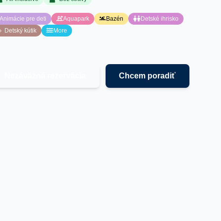
Animácie pre deti
Aquapark
Bazén
Detské ihrisko
Detský kútik
More
Nezáväzná rezervácia
Chcem poradiť