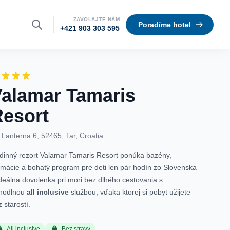
ZAVOLAJTE NÁM
Poradíme hotel
+421 903 303 595
Valamar Tamaris
Resort
Lanterna 6, 52465, Tar, Croatia
dinný rezort Valamar Tamaris Resort ponúka bazény,
imácie a bohatý program pre deti len pár hodín zo Slovenska
ideálna dovolenka pri mori bez dlhého cestovania s
hodlnou
all inclusive
službou, vďaka ktorej si pobyt užijete
 starostí.
All inclusive
Bez stravy