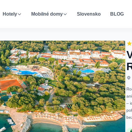
Hotely
Mobilné domy
Slovensko
BLOG
Ro
an
– 
po
bez