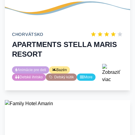
CHORVÁTSKO
APARTMENTS STELLA MARIS
RESORT
Animácie pre deti
Bazén
Detské ihrisko
Detský kútik
More