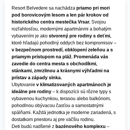
Resort Belvedere sa nachádza
priamo pri mori
pod borovicovým lesom
a len pár krokov od
historického centra mestečka Vrsar.
Svojou
rozľahlosťou, modernými apartmánmi a bohatým
vybavením je ako
stvorený pre rodiny s deťmi,
ktoré hľadajú pohodlný oddych bez kompromisov –
v bezpečnom prostredí, obklopení zeleňou a s
priamym prístupom na pláž. Promenáda vás
zavedie do centra mesta s obchodíkmi,
stánkami, zmrzlinou a krásnymi výhľadmi na
prístav a západy slnka.
Ubytovanie
v klimatizovaných apartmánoch je
ideálne pre rodiny
– k dispozícii sú rôzne typy s
vybavenou kuchynkou, terasou alebo balkónom,
pohodlnou obývacou časťou a samostatnými
spálňami. Každá jednotka je moderne zariadená, s
dostatkom priestoru aj pre väčšiu rodinu.
Deti budú nadšené z
bazénového komplexu
–