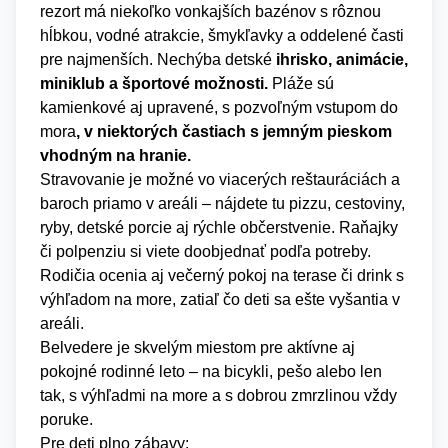
rezort má niekoľko vonkajších bazénov s rôznou
hĺbkou, vodné atrakcie, šmykľavky a oddelené časti
pre najmenších. Nechýba detské
ihrisko, animácie,
miniklub a športové možnosti.
Pláže sú
kamienkové aj upravené, s pozvoľným vstupom do
mora
, v niektorých častiach s jemným pieskom
vhodným na hranie.
Stravovanie je možné vo viacerých reštauráciách a
baroch priamo v areáli – nájdete tu pizzu, cestoviny,
ryby, detské porcie aj rýchle občerstvenie. Raňajky
či polpenziu si viete doobjednať podľa potreby.
Rodičia ocenia aj večerný pokoj na terase či drink s
výhľadom na more, zatiaľ čo deti sa ešte vyšantia v
areáli.
Belvedere je skvelým miestom pre aktívne aj
pokojné rodinné leto – na bicykli, pešo alebo len
tak, s výhľadmi na more a s dobrou zmrzlinou vždy
poruke.
Pre deti plno zábavy: