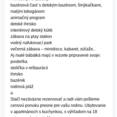
bazénová časť s detským bazénom, šmýkačkami,
malým tobogánom
animačný program
detské ihrisko
interiérový detský kútik
zábava na play station
vodný nafukovací park
večerná zábava – minidisco, kabaret, súťaže..
Aj malé bábätká majú v rezorte pripravené svoje:
postieľka
stolička v reštaurácii
ihrisko
bazénik
rodinná pláž
a
Stačí nezáväzne rezervovať a radi vám pošleme
cenovú ponuku presne pre vašu rodinu. Ubytovanie
v apartmánoch s kuchynkou, s výhľadom na 18