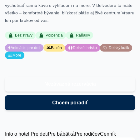
vychutnať rannú kávu s výhľadom na more. V Belvedere to máte
všetko – komfortné bývanie, blízkosť pláže aj živé centrum Vrsaru
len pár krokov od vás.
Bez stravy
Polpenzia
Raňajky
Animácie pre deti
Bazén
Detské ihrisko
Detský kútik
More
Nezáväzná rezervácia
Chcem poradiť
Info o hoteli
Pre deti
Pre bábätká
Pre rodičov
Cenník