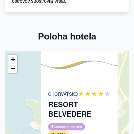
ostrovov súostrovia Vrsar.
Poloha hotela
×
+
−
CHORVÁTSKO
RESORT
BELVEDERE
Animácie pre deti
Bazén