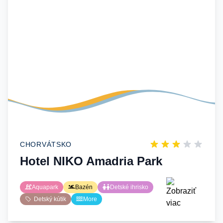
CHORVÁTSKO
Hotel NIKO Amadria Park
Aquapark
Bazén
Detské ihrisko
Detský kútik
More