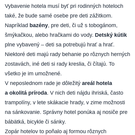
Vybavenie hotela musí byť pri rodinných hoteloch
také, že bude samé osebe pre deti zážitkom.
Napríklad
bazény
, pre deti, či už s tobogánom,
šmýkačkou, alebo hračkami do vody.
Detský kútik
plne vybavený – deti sa potrebujú hrať a hrať.
Niektoré deti majú rady behanie po rôznych herných
zostavách, iné deti si rady kreslia, či čítajú. To
všetko je im umožnené.
V neposlednom rade je dôležitý
areál hotela
a okolitá príroda
. V nich deti nájdu ihriská, často
trampolíny, v lete skákacie hrady, v zime možnosti
na sánkovanie. Správny hotel ponúka aj nosiče pre
bábätká, bicykle či sánky.
Zopár hotelov to poňalo aj formou rôznych