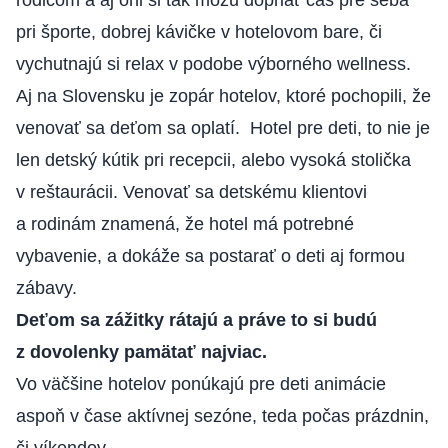
rodičom a aj oni si tak môžu dopriať čas pre seba
pri športe, dobrej kávičke v hotelovom bare, či
vychutnajú si relax v podobe výborného wellness.
Aj na Slovensku je zopár hotelov, ktoré pochopili, že
venovať sa deťom sa oplatí. Hotel pre deti, to nie je
len detský kútik pri recepcii, alebo vysoká stolička
v reštaurácii. Venovať sa detskému klientovi
a rodinám znamená, že hotel má potrebné
vybavenie, a dokáže sa postarať o deti aj formou
zábavy.
Deťom sa zážitky rátajú a práve to si budú
z dovolenky pamätať najviac.
Vo väčšine hotelov ponúkajú pre deti animácie
aspoň v čase aktívnej sezóne, teda počas prázdnin,