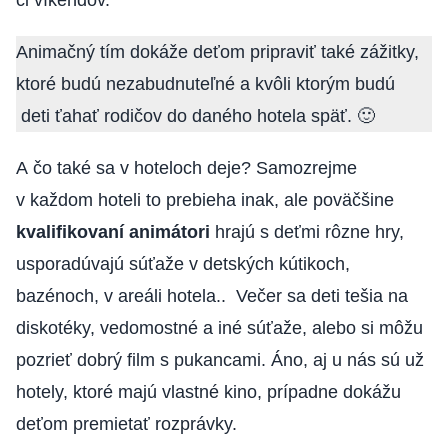
či víkendov.
Animačný tím dokáže deťom pripraviť také zážitky,
ktoré budú nezabudnuteľné a kvôli ktorým budú
deti ťahať rodičov do daného hotela späť. 🙂
A čo také sa v hoteloch deje? Samozrejme
v každom hoteli to prebieha inak, ale poväčšine
kvalifikovaní animátori
hrajú s deťmi rôzne hry,
usporadúvajú súťaže v detských kútikoch,
bazénoch, v areáli hotela.. Večer sa deti tešia na
diskotéky, vedomostné a iné súťaže, alebo si môžu
pozrieť dobrý film s pukancami. Áno, aj u nás sú už
hotely, ktoré majú vlastné kino, prípadne dokážu
deťom premietať rozprávky.