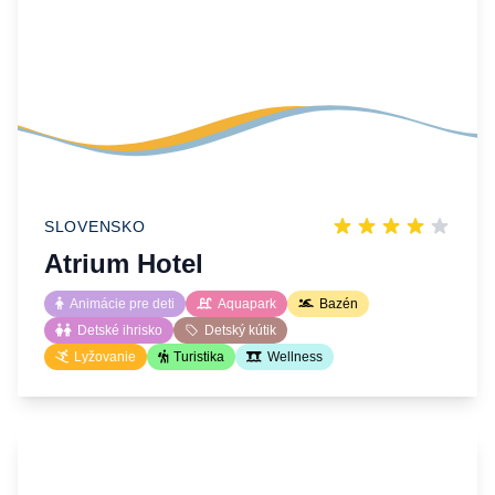
SLOVENSKO
Atrium Hotel
Animácie pre deti
Aquapark
Bazén
Detské ihrisko
Detský kútik
Lyžovanie
Turistika
Wellness