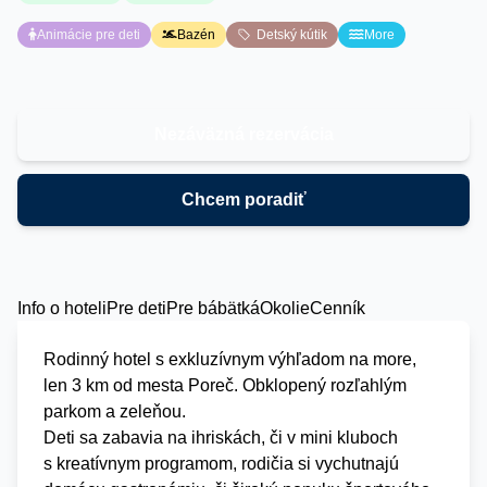
Animácie pre deti
Bazén
Detský kútik
More
Nezáväzná rezervácia
Chcem poradiť
Info o hoteli
Pre deti
Pre bábätká
Okolie
Cenník
Rodinný hotel s exkluzívnym výhľadom na more,
len 3 km od mesta Poreč. Obklopený rozľahlým
parkom a zeleňou.
Deti sa zabavia na ihriskách, či v mini kluboch
s kreatívnym programom, rodičia si vychutnajú