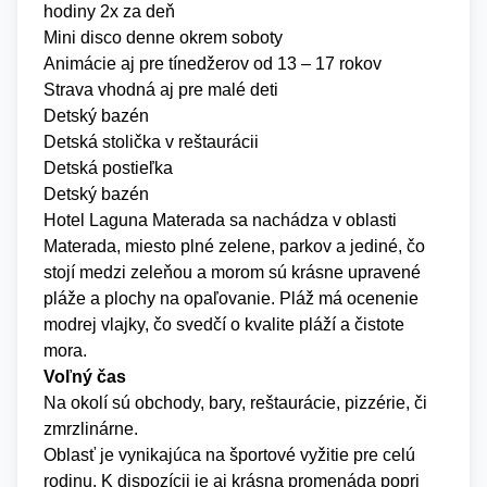
hodiny 2x za deň
Mini disco denne okrem soboty
Animácie aj pre tínedžerov od 13 – 17 rokov
Strava vhodná aj pre malé deti
Detský bazén
Detská stolička v reštaurácii
Detská postieľka
Detský bazén
Hotel Laguna Materada sa nachádza v oblasti
Materada, miesto plné zelene, parkov a jediné, čo
stojí medzi zeleňou a morom sú krásne upravené
pláže a plochy na opaľovanie. Pláž má ocenenie
modrej vlajky, čo svedčí o kvalite pláží a čistote
mora.
Voľný čas
Na okolí sú obchody, bary, reštaurácie, pizzérie, či
zmrzlinárne.
Oblasť je vynikajúca na športové vyžitie pre celú
rodinu. K dispozícii je aj krásna promenáda popri