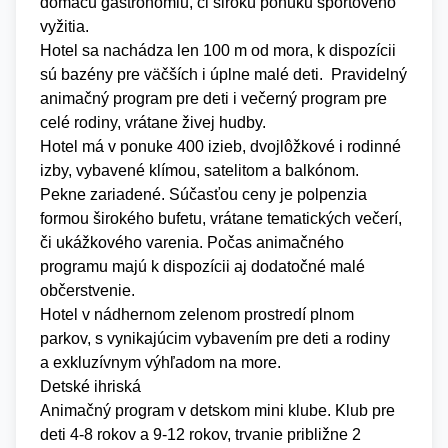
domácu gastronómiu, či širokú ponuku športového
vyžitia.
Hotel sa nachádza len 100 m od mora, k dispozícii
sú bazény pre väčších i úplne malé deti. Pravidelný
animačný program pre deti i večerný program pre
celé rodiny, vrátane živej hudby.
Hotel má v ponuke 400 izieb, dvojlôžkové i rodinné
izby, vybavené klímou, satelitom a balkónom.
Pekne zariadené. Súčasťou ceny je polpenzia
formou širokého bufetu, vrátane tematických večerí,
či ukážkového varenia. Počas animačného
programu majú k dispozícii aj dodatočné malé
občerstvenie.
Hotel v nádhernom zelenom prostredí plnom
parkov, s vynikajúcim vybavením pre deti a rodiny
a exkluzívnym výhľadom na more.
Detské ihriská
Animačný program v detskom mini klube. Klub pre
deti 4-8 rokov a 9-12 rokov, trvanie približne 2