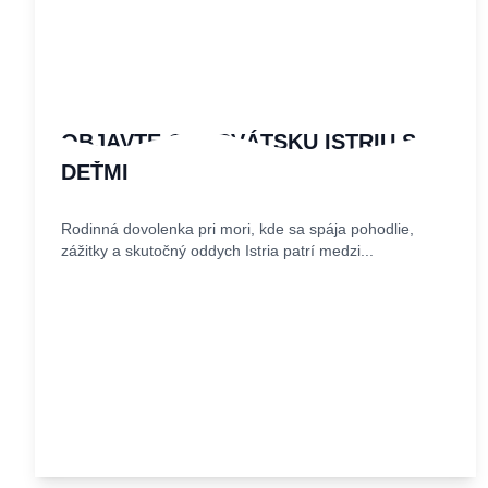
OBJAVTE CHORVÁTSKU ISTRIU S
DEŤMI
Rodinná dovolenka pri mori, kde sa spája pohodlie,
zážitky a skutočný oddych Istria patrí medzi...