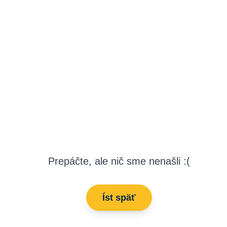
Prepáčte, ale nič sme nenašli :(
Íst späť